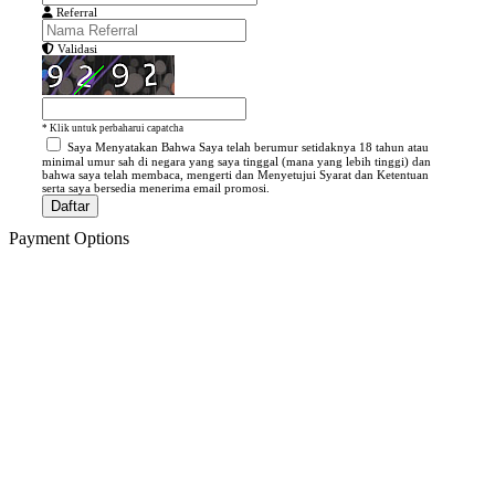
Referral
Validasi
* Klik untuk perbaharui capatcha
Saya Menyatakan Bahwa Saya telah berumur setidaknya 18 tahun atau
minimal umur sah di negara yang saya tinggal (mana yang lebih tinggi) dan
bahwa saya telah membaca, mengerti dan Menyetujui Syarat dan Ketentuan
serta saya bersedia menerima email promosi.
Daftar
Payment Options