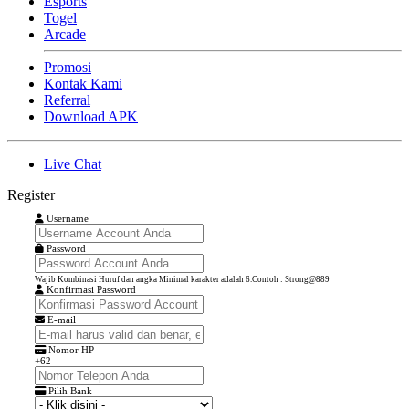
Esports
Togel
Arcade
Promosi
Kontak Kami
Referral
Download APK
Live Chat
Register
Username
Password
Wajib Kombinasi Huruf dan angka Minimal karakter adalah 6.Contoh : Strong@889
Konfirmasi Password
E-mail
Nomor HP
+62
Pilih Bank