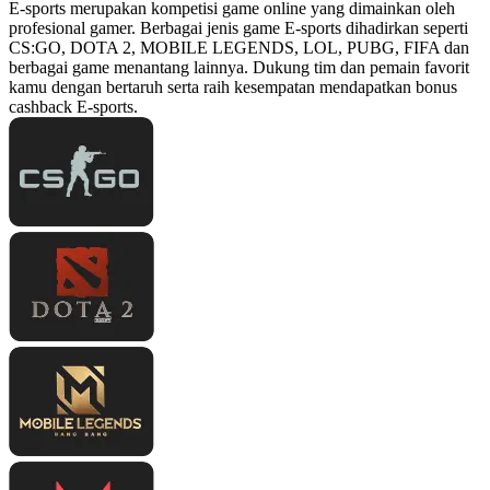
E-sports merupakan kompetisi game online yang dimainkan oleh
profesional gamer. Berbagai jenis game E-sports dihadirkan seperti
CS:GO, DOTA 2, MOBILE LEGENDS, LOL, PUBG, FIFA dan
berbagai game menantang lainnya. Dukung tim dan pemain favorit
kamu dengan bertaruh serta raih kesempatan mendapatkan bonus
cashback E-sports.