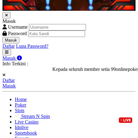
Masuk
Username
Password
Masuk
Daftar
Lupa Password?
Masuk
Info Terkini :
Kepada seluruh member setia 99onlinepoker, u
Daftar
Masuk
Home
Poker
Slots
Stream N Spin
Live Casino
Idnlive
Sportsbook