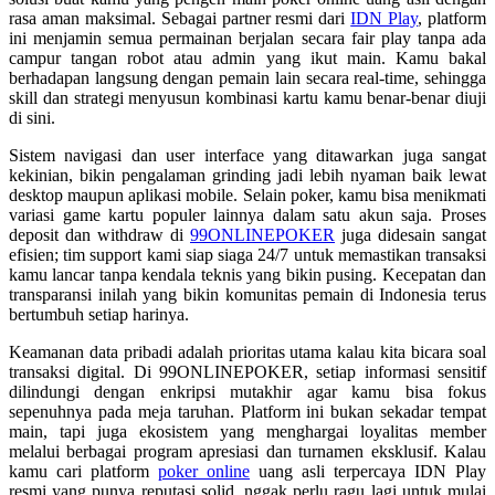
rasa aman maksimal. Sebagai partner resmi dari
IDN Play
, platform
ini menjamin semua permainan berjalan secara fair play tanpa ada
campur tangan robot atau admin yang ikut main. Kamu bakal
berhadapan langsung dengan pemain lain secara real-time, sehingga
skill dan strategi menyusun kombinasi kartu kamu benar-benar diuji
di sini.
Sistem navigasi dan user interface yang ditawarkan juga sangat
kekinian, bikin pengalaman grinding jadi lebih nyaman baik lewat
desktop maupun aplikasi mobile. Selain poker, kamu bisa menikmati
variasi game kartu populer lainnya dalam satu akun saja. Proses
deposit dan withdraw di
99ONLINEPOKER
juga didesain sangat
efisien; tim support kami siap siaga 24/7 untuk memastikan transaksi
kamu lancar tanpa kendala teknis yang bikin pusing. Kecepatan dan
transparansi inilah yang bikin komunitas pemain di Indonesia terus
bertumbuh setiap harinya.
Keamanan data pribadi adalah prioritas utama kalau kita bicara soal
transaksi digital. Di 99ONLINEPOKER, setiap informasi sensitif
dilindungi dengan enkripsi mutakhir agar kamu bisa fokus
sepenuhnya pada meja taruhan. Platform ini bukan sekadar tempat
main, tapi juga ekosistem yang menghargai loyalitas member
melalui berbagai program apresiasi dan turnamen eksklusif. Kalau
kamu cari platform
poker online
uang asli terpercaya IDN Play
resmi yang punya reputasi solid, nggak perlu ragu lagi untuk mulai