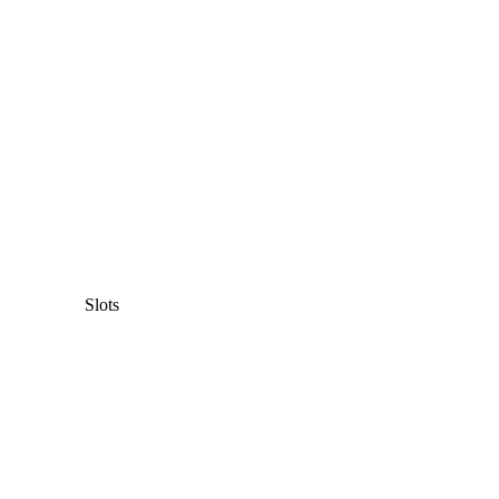
Slots