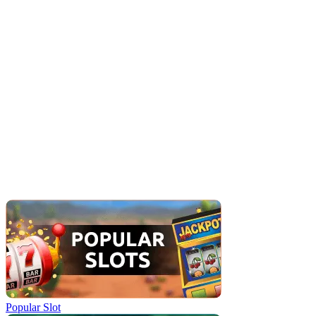
Popular Slot