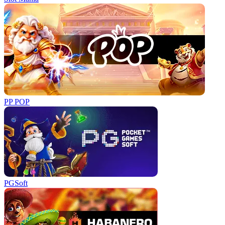
PP POP
PGSoft